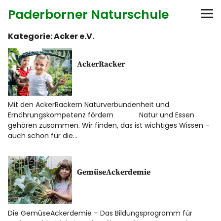
Paderborner Naturschule
Kategorie:
Acker e.V.
Startseite
AckerRacker
Bildungsangebote
Anbieter
Mit den AckerRackern Naturverbundenheit und
Ernährungskompetenz fördern Natur und Essen
Diese Seite
gehören zusammen. Wir finden, das ist wichtiges Wissen –
auch schon für die…
Kontakt
GemüseAckerdemie
Die GemüseAckerdemie – Das Bildungsprogramm für