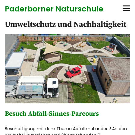
Paderborner Naturschule
Umweltschutz und Nachhaltigkeit
Startseite
Bildungsangebote
Zielgruppe
Themen
Erdgeschichte
Astronomie
Besuch Abfall-Sinnes-Parcours
Bionik
Beschäftigung mit dem Thema Abfall mal anders! An den