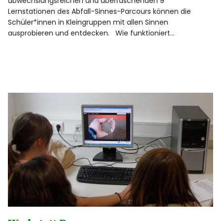
abwechslungsreichen und überraschenden 9
Tiere und Pflanzen
Lernstationen des Abfall-Sinnes-Parcours können die
Schüler*innen in Kleingruppen mit allen Sinnen
Wiese und Heide
ausprobieren und entdecken. Wie funktioniert…
Wasser und Gewässer
Wald
Senne
Boden
Garten
Landwirtschaft und Ernährung