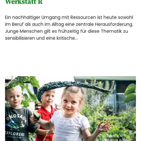
Werkstatt R
Klimaschutz
Ein nachhaltiger Umgang mit Ressourcen ist heute sowohl
Umweltschutz und Nachhaltigkeit
im Beruf als auch im Alltag eine zentrale Herausforderung.
Junge Menschen gilt es frühzeitig für diese Thematik zu
Eine Welt
sensibilisieren und eine kritische…
Naturwissenschaftliche Untersuchung &
Datenerhebung (MINT)
Praktischer Natur- und Artenschutz
Naturerlebnis und Bewegung
Globales Lernen
Demokratie und Friedensbildung