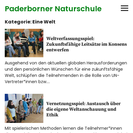
Paderborner Naturschule
Kategorie:
Eine Welt
Startseite
Weltverfassungsspiel:
Bildungsangebote
Zukunftsfähige Leitsätze im Konsens
entwerfen
Anbieter
Ausgehend von den aktuellen globalen Herausforderungen
und den persönlichen Wünschen für eine zukunftsfähige
Diese Seite
Welt, schlüpfen die Teilnehmenden in die Rolle von UN-
Vertreter*innen bzw.…
Kontakt
Vernetzungsspiel: Austausch über
die eigene Weltanschauung und
Ethik
Mit spielerischen Methoden lernen die Teilnehmer*innen