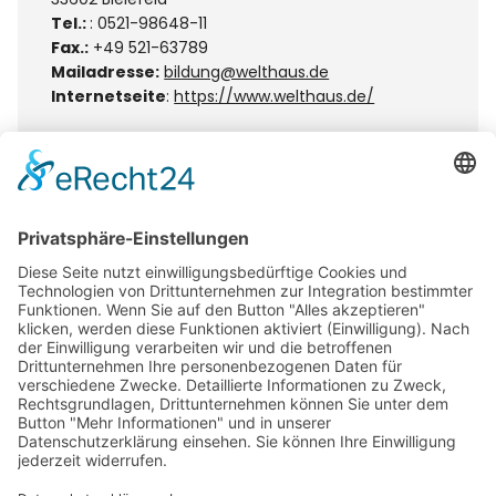
Tel.:
: 0521-98648-11
Fax.:
+49 521-63789
Mailadresse:
bildung@welthaus.de
Internetseite
:
https://www.welthaus.de/
Das NABU BNE-Regionalzentrum im Prinzenpalais
betreut die Paderborner Naturschule und ist Ihr
Ansprechpartner für Bildung für nachhaltige
Entwicklung (BNE) im Kreis Paderborn.